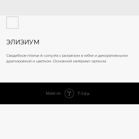
ЭЛИЗИУМ
Свадебное платье А-силуэта с разрезом в юбке и декоративными
драпировкой и цветком. Основной материал: органза
Tilda
Made on